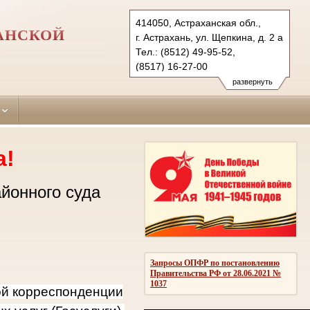
414050, Астраханская обл.,
АНСКОЙ
г. Астрахань, ул. Щепкина, д. 2 а
Тел.: (8512) 49-95-52,
(8517) 16-27-00
narimanovsky.ast@sudrf.ru
развернуть
а!
йонного суда
Запросы ОПФР по постановлению
Правительства РФ от 28.06.2021 №
1037
ой корреспонденции