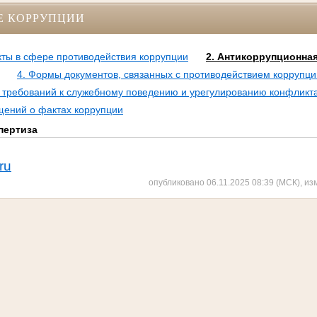
Е КОРРУПЦИИ
кты в сфере противодействия коррупции
2. Антикоррупционная
4. Формы документов, связанных с противодействием коррупци
требований к служебному поведению и урегулированию конфликт
щений о фактах коррупции
пертиза
ru
опубликовано 06.11.2025 08:39 (МСК), из